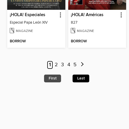
¡HOLA! Especiales
¡HOLA! Américas
Especial Papa León XIV
827
MAGAZINE
MAGAZINE
BORROW
BORROW
1
2
3
4
5
First
Last